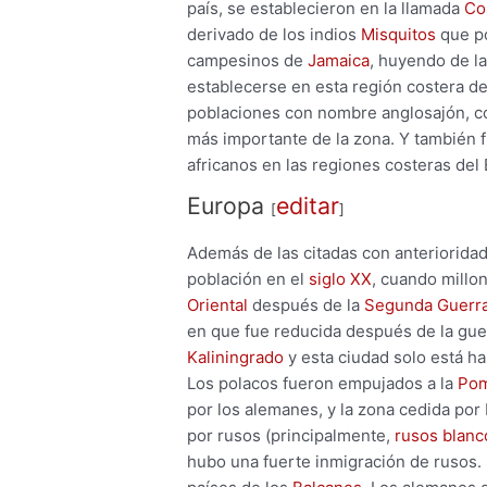
país, se establecieron en la llamada
Co
derivado de los indios
Misquitos
que po
campesinos de
Jamaica
, huyendo de la
establecerse en esta región costera de
poblaciones con nombre anglosajón, c
más importante de la zona. Y también 
africanos en las regiones costeras del B
Europa
editar
[
]
Además de las citadas con anteriorida
población en el
siglo XX
, cuando mill
Oriental
después de la
Segunda Guerra
en que fue reducida después de la guer
Kaliningrado
y esta ciudad solo está h
Los polacos fueron empujados a la
Pom
por los alemanes, y la zona cedida por 
por rusos (principalmente,
rusos blanc
hubo una fuerte inmigración de rusos.