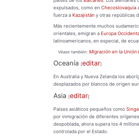
países de los
Balcanes
. Los alemanes 
expulsados, como en
Checoslovaquia
a
fuerza a
Kazajistán
y otras repúblicas 
Más recientemente muchos sudamerican
orientales, emigran a
Europa Occidenta
latinoamericanos, en especial, de ecua
Migración en la Unión
Véase también:
Oceanía
editar
[
]
En Australia y Nueva Zelanda los abor
desplazados por blancos de origen eu
Asia
editar
[
]
Países asiáticos pequeños como
Singa
por inmigración de diferentes orígenes,
despoblada, ahora supera los 4 millon
controlada por el Estado.