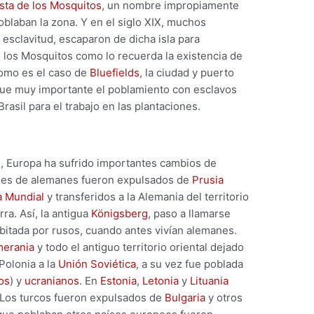
sta de los Mosquitos
, un nombre impropiamente
blaban la zona. Y en el siglo XIX, muchos
 esclavitud, escaparon de dicha isla para
 los Mosquitos como lo recuerda la existencia de
omo es el caso de
Bluefields
, la ciudad y puerto
fue muy importante el poblamiento con esclavos
rasil para el trabajo en las plantaciones.
d, Europa ha sufrido importantes cambios de
ones de alemanes fueron expulsados de
Prusia
 Mundial
y transferidos a la Alemania del territorio
ra. Así, la antigua
Königsberg
, paso a llamarse
abitada por rusos, cuando antes vivían alemanes.
erania
y todo el antiguo territorio oriental dejado
Polonia a la
Unión Soviética
, a su vez fue poblada
os
) y
ucranianos
. En
Estonia
,
Letonia
y
Lituania
 Los turcos fueron expulsados de
Bulgaria
y otros