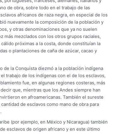
s, portugueses, franceses, alemanes, italianos y
o de obra, sobre todo en el trabajo de las
esclavos africanos de raza negra, en especial de los
mbió nuevamente la composición de la población y
bos, y otras denominaciones que ya no suelen
z más mezclados con los otros grupos raciales,
cálido próximas a la costa, donde constituían la
das o plantaciones de caña de azúcar, cacao y
to de la Conquista diezmó a la población indígena
l trabajo de los indígenas con el de los esclavos,
poblamiento fue, en algunas regiones costeras, más
 decir que, mientras que los Andes siempre han
onvirtieron en afroamericanas. También el sureste
n cantidad de esclavos como mano de obra para
.
aribe (por ejemplo, en México y Nicaragua) también
de esclavos de origen africano y en este último