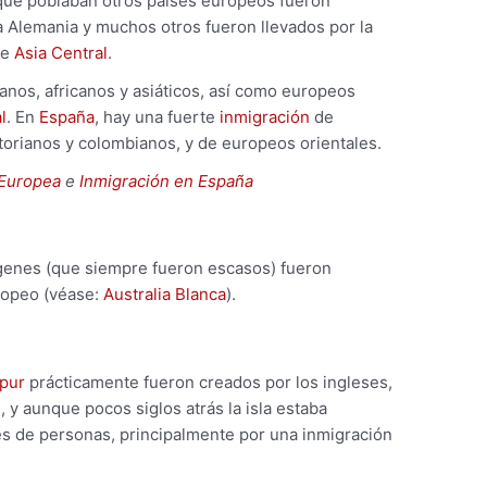
que poblaban otros países europeos fueron
 Alemania y muchos otros fueron llevados por la
de
Asia Central
.
os, africanos y asiáticos, así como europeos
l
. En
España
, hay una fuerte
inmigración
de
torianos y colombianos, y de europeos orientales.
 Europea
e
Inmigración en España
ígenes (que siempre fueron escasos) fueron
ropeo (véase:
Australia Blanca
).
pur
prácticamente fueron creados por los ingleses,
 y aunque pocos siglos atrás la isla estaba
es de personas, principalmente por una inmigración