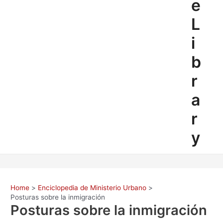
e
L
i
b
r
a
r
y
Home
Enciclopedia de Ministerio Urbano
Posturas sobre la inmigración
Posturas sobre la inmigración